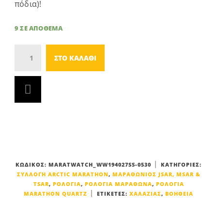
πόδια)!
9 ΣΕ ΑΠΌΘΕΜΑ
Ποσοτητα
ΣΤΟ ΚΑΛΆΘΙ
ΚΩΔΙΚΌΣ:
MARATWATCH_WW194027SS-0530
ΚΑΤΗΓΟΡΊΕΣ:
ΣΥΛΛΟΓΉ ARCTIC MARATHON
,
ΜΑΡΑΘΏΝΙΟΣ JSAR, MSAR &
TSAR
,
ΡΟΛΌΓΙΑ
,
ΡΟΛΌΓΙΑ ΜΑΡΑΘΏΝΑ
,
ΡΟΛΌΓΙΑ
MARATHON QUARTZ
ΕΤΙΚΈΤΕΣ:
ΧΑΛΑΖΊΑΣ
,
ΒΟΉΘΕΙΑ