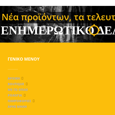
Νέα προϊόντων, τα τελευτ
ΕΝΗΜΕΡΩΤΙΚΟ ΔΕ
ΓΕΝΙΚΌ ΜΕΝΟΎ
ΑΡΧΙΚΉ
BOUTIQUE
ΜΕ ΤΟ ΌΠΛΟ
ΡΟΛΌΓΙΑ
ΠΛΗΡΟΦΟΡΊΕΣ
ΑΡΗΣ ΜΗΛΗ