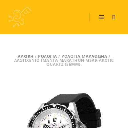
ΑΡΧΙΚΉ
/
ΡΟΛΌΓΙΑ
/
ΡΟΛΌΓΙΑ ΜΑΡΑΘΏΝΑ
/
ΛΑΣΤΙΧΈΝΙΟ ΙΜΆΝΤΑ MARATHON MSAR ARCTIC
QUARTZ (36MM).