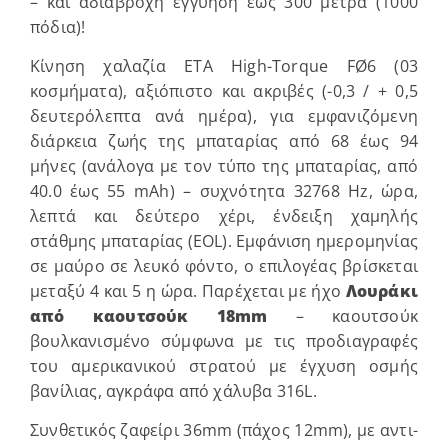
– και αδιάβροχη εγγύηση έως 300 μέτρα (1000
πόδια)!
Κίνηση χαλαζία ETA High-Torque FØ6 (03
κοσμήματα), αξιόπιστο και ακριβές (
-0,3 / + 0,5
δευτερόλεπτα ανά ημέρα)
, για εμφανιζόμενη
διάρκεια ζωής της μπαταρίας από 68 έως 94
μήνες (ανάλογα με τον τύπο της μπαταρίας, από
40.0 έως 55 mAh) – συχνότητα 32768 Hz, ώρα,
λεπτά και δεύτερο χέρι, ένδειξη χαμηλής
στάθμης μπαταρίας (EOL). Εμφάνιση ημερομηνίας
σε μαύρο σε λευκό φόντο, ο επιλογέας βρίσκεται
μεταξύ 4 και 5 η ώρα. Παρέχεται με ήχο
Λουράκι
από καουτσούκ 18mm
– καουτσούκ
βουλκανισμένο σύμφωνα με τις προδιαγραφές
του αμερικανικού στρατού με έγχυση οσμής
βανίλιας, αγκράφα από χάλυβα 316L.
Συνθετικός ζαφείρι 36mm (πάχος 12mm), με αντι-